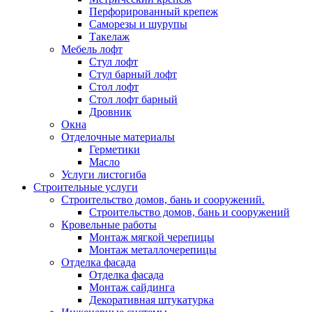
Перфорированный крепеж
Саморезы и шурупы
Такелаж
Мебель лофт
Стул лофт
Стул барный лофт
Стол лофт
Стол лофт барный
Дровник
Окна
Отделочные материалы
Герметики
Масло
Услуги листогиба
Строительные услуги
Строительство домов, бань и сооружений.
Строительство домов, бань и сооружений
Кровельные работы
Монтаж мягкой черепицы
Монтаж металлочерепицы
Отделка фасада
Отделка фасада
Монтаж сайдинга
Декоративная штукатурка