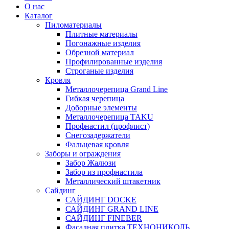
О нас
Каталог
Пиломатериалы
Плитные материалы
Погонажные изделия
Обрезной материал
Профилированные изделия
Строганые изделия
Кровля
Металлочерепица Grand Line
Гибкая черепица
Доборные элементы
Металлочерепица TAKU
Профнастил (профлист)
Снегозадержатели
Фальцевая кровля
Заборы и ограждения
Забор Жалюзи
Забор из профнастила
Металлический штакетник
Сайдинг
САЙДИНГ DOCKE
САЙДИНГ GRAND LINE
САЙДИНГ FINEBER
Фасадная плитка ТЕХНОНИКОЛЬ