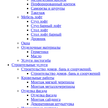
Перфорированный крепеж
Саморезы и шурупы
Такелаж
Мебель лофт
Стул лофт
Стул барный лофт
Стол лофт
Стол лофт барный
Дровник
Окна
Отделочные материалы
Герметики
Масло
Услуги листогиба
Строительные услуги
Строительство домов, бань и сооружений.
Строительство домов, бань и сооружений
Кровельные работы
Монтаж мягкой черепицы
Монтаж металлочерепицы
Отделка фасада
Отделка фасада
Монтаж сайдинга
Декоративная штукатурка