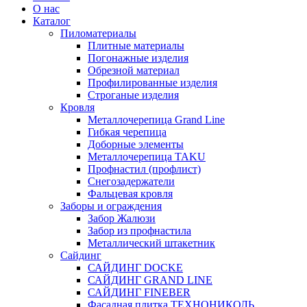
О нас
Каталог
Пиломатериалы
Плитные материалы
Погонажные изделия
Обрезной материал
Профилированные изделия
Строганые изделия
Кровля
Металлочерепица Grand Line
Гибкая черепица
Доборные элементы
Металлочерепица TAKU
Профнастил (профлист)
Снегозадержатели
Фальцевая кровля
Заборы и ограждения
Забор Жалюзи
Забор из профнастила
Металлический штакетник
Сайдинг
САЙДИНГ DOCKE
САЙДИНГ GRAND LINE
САЙДИНГ FINEBER
Фасадная плитка ТЕХНОНИКОЛЬ