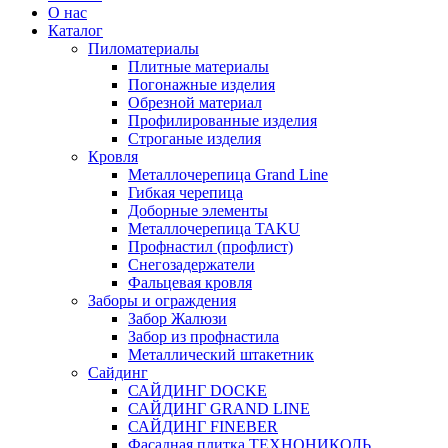
О нас
Каталог
Пиломатериалы
Плитные материалы
Погонажные изделия
Обрезной материал
Профилированные изделия
Строганые изделия
Кровля
Металлочерепица Grand Line
Гибкая черепица
Доборные элементы
Металлочерепица TAKU
Профнастил (профлист)
Снегозадержатели
Фальцевая кровля
Заборы и ограждения
Забор Жалюзи
Забор из профнастила
Металлический штакетник
Сайдинг
САЙДИНГ DOCKE
САЙДИНГ GRAND LINE
САЙДИНГ FINEBER
Фасадная плитка ТЕХНОНИКОЛЬ