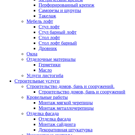
Перфорированный крепеж
Саморезы и шурупы
Такелаж
Мебель лофт
Стул лофт
Стул барный лофт
Стол лофт
Стол лофт барный
Дровник
Окна
Отделочные материалы
Герметики
Масло
Услуги листогиба
Строительные услуги
Строительство домов, бань и сооружений.
Строительство домов, бань и сооружений
Кровельные работы
Монтаж мягкой черепицы
Монтаж металлочерепицы
Отделка фасада
Отделка фасада
Монтаж сайдинга
Декоративная штукатурка