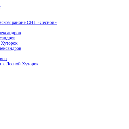
е
овском районе СНТ «Лесной»
Александров
ксандров
й Хуторок
Александров
авец
 дпк Лесной Хуторок