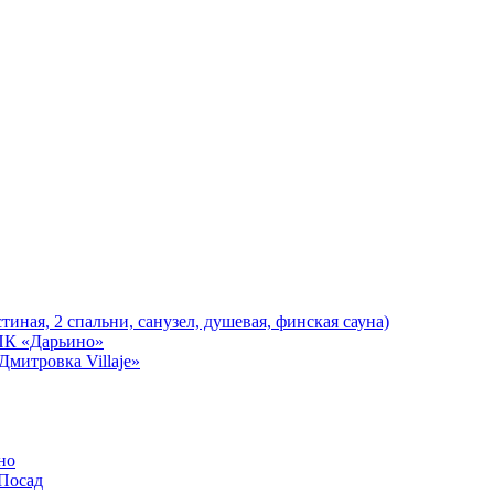
тиная, 2 спальни, санузел, душевая, финская сауна)
ПК «Дарьино»
митровка Villaje»
но
-Посад