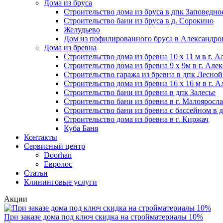
Дома из бруса
Строительство дома из бруса в дпк Заповедно
Строительство бани из бруса в д. Сорокино
Желудьево
Дом из пофилированного бруса в Александр
Дома из бревна
Строительство дома из бревна 10 х 11 м в г. 
Строительство дома из бревна 9 х 9м в г. Але
Строительство гаража из бревна в дпк Лесно
Строительство дома из бревна 16 х 16 м в г. 
Строительство бани из бревна в дпк Залесье
Строительство бани из бревна в г. Малояросл
Строительство бани из бревна с бассейном в
Строительство дома из бревна в г. Киржач
Куба Баня
Контакты
Сервисный центр
Doorhan
Евролос
Статьи
Клининговые услуги
Акции
При заказе дома под ключ скидка на стройматериалы 10%