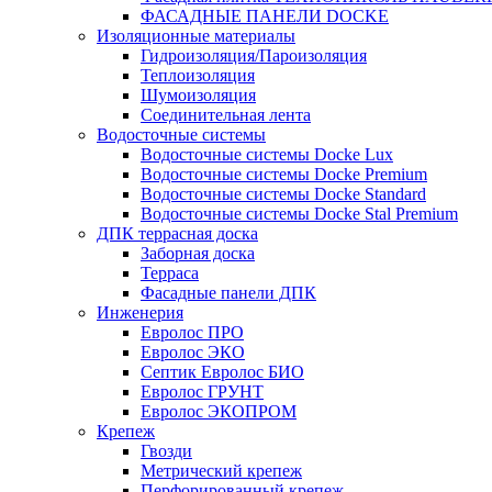
ФАСАДНЫЕ ПАНЕЛИ DOCKE
Изоляционные материалы
Гидроизоляция/Пароизоляция
Теплоизоляция
Шумоизоляция
Соединительная лента
Водосточные системы
Водосточные системы Docke Lux
Водосточные системы Docke Premium
Водосточные системы Docke Standard
Водосточные системы Docke Stal Premium
ДПК террасная доска
Заборная доска
Терраса
Фасадные панели ДПК
Инженерия
Евролос ПРО
Евролос ЭКО
Септик Евролос БИО
Евролос ГРУНТ
Евролос ЭКОПРОМ
Крепеж
Гвозди
Метрический крепеж
Перфорированный крепеж