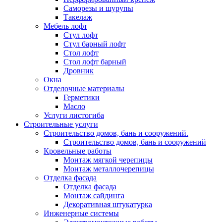
Саморезы и шурупы
Такелаж
Мебель лофт
Стул лофт
Стул барный лофт
Стол лофт
Стол лофт барный
Дровник
Окна
Отделочные материалы
Герметики
Масло
Услуги листогиба
Строительные услуги
Строительство домов, бань и сооружений.
Строительство домов, бань и сооружений
Кровельные работы
Монтаж мягкой черепицы
Монтаж металлочерепицы
Отделка фасада
Отделка фасада
Монтаж сайдинга
Декоративная штукатурка
Инженерные системы