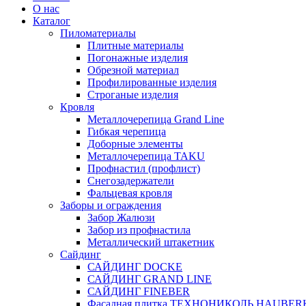
О нас
Каталог
Пиломатериалы
Плитные материалы
Погонажные изделия
Обрезной материал
Профилированные изделия
Строганые изделия
Кровля
Металлочерепица Grand Line
Гибкая черепица
Доборные элементы
Металлочерепица TAKU
Профнастил (профлист)
Снегозадержатели
Фальцевая кровля
Заборы и ограждения
Забор Жалюзи
Забор из профнастила
Металлический штакетник
Сайдинг
САЙДИНГ DOCKE
САЙДИНГ GRAND LINE
САЙДИНГ FINEBER
Фасадная плитка ТЕХНОНИКОЛЬ HAUBER