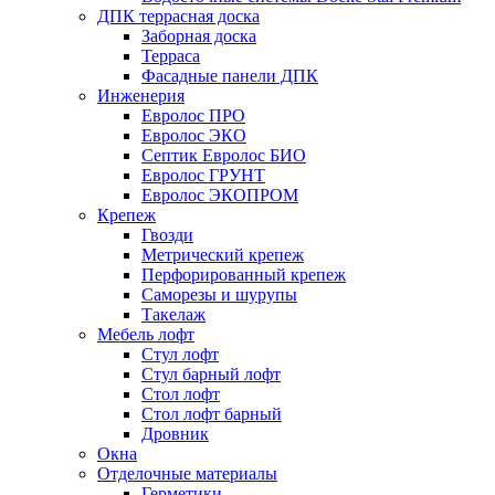
ДПК террасная доска
Заборная доска
Терраса
Фасадные панели ДПК
Инженерия
Евролос ПРО
Евролос ЭКО
Септик Евролос БИО
Евролос ГРУНТ
Евролос ЭКОПРОМ
Крепеж
Гвозди
Метрический крепеж
Перфорированный крепеж
Саморезы и шурупы
Такелаж
Мебель лофт
Стул лофт
Стул барный лофт
Стол лофт
Стол лофт барный
Дровник
Окна
Отделочные материалы
Герметики