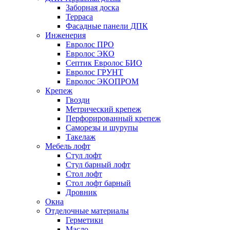
Заборная доска
Терраса
Фасадные панели ДПК
Инженерия
Евролос ПРО
Евролос ЭКО
Септик Евролос БИО
Евролос ГРУНТ
Евролос ЭКОПРОМ
Крепеж
Гвозди
Метрический крепеж
Перфорированный крепеж
Саморезы и шурупы
Такелаж
Мебель лофт
Стул лофт
Стул барный лофт
Стол лофт
Стол лофт барный
Дровник
Окна
Отделочные материалы
Герметики
Масло