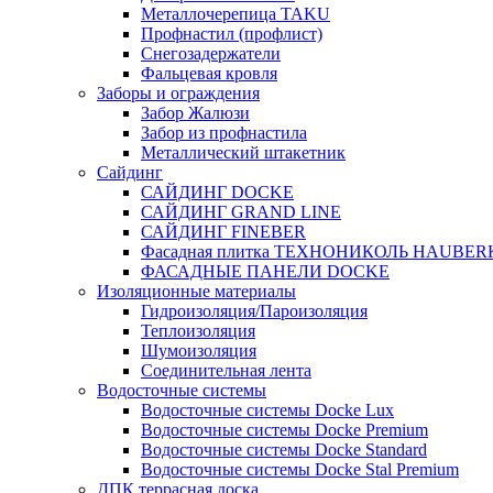
Металлочерепица TAKU
Профнастил (профлист)
Снегозадержатели
Фальцевая кровля
Заборы и ограждения
Забор Жалюзи
Забор из профнастила
Металлический штакетник
Сайдинг
САЙДИНГ DOCKE
САЙДИНГ GRAND LINE
САЙДИНГ FINEBER
Фасадная плитка ТЕХНОНИКОЛЬ HAUBER
ФАСАДНЫЕ ПАНЕЛИ DOCKE
Изоляционные материалы
Гидроизоляция/Пароизоляция
Теплоизоляция
Шумоизоляция
Соединительная лента
Водосточные системы
Водосточные системы Docke Lux
Водосточные системы Docke Premium
Водосточные системы Docke Standard
Водосточные системы Docke Stal Premium
ДПК террасная доска