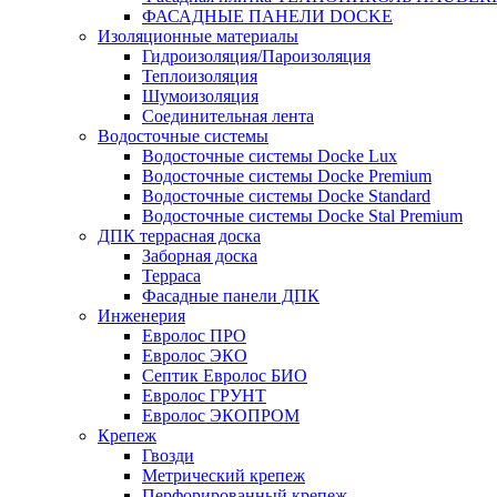
ФАСАДНЫЕ ПАНЕЛИ DOCKE
Изоляционные материалы
Гидроизоляция/Пароизоляция
Теплоизоляция
Шумоизоляция
Соединительная лента
Водосточные системы
Водосточные системы Docke Lux
Водосточные системы Docke Premium
Водосточные системы Docke Standard
Водосточные системы Docke Stal Premium
ДПК террасная доска
Заборная доска
Терраса
Фасадные панели ДПК
Инженерия
Евролос ПРО
Евролос ЭКО
Септик Евролос БИО
Евролос ГРУНТ
Евролос ЭКОПРОМ
Крепеж
Гвозди
Метрический крепеж
Перфорированный крепеж