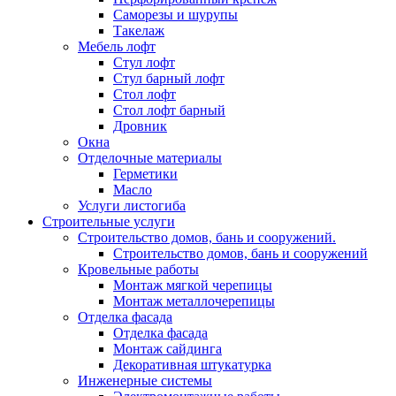
Саморезы и шурупы
Такелаж
Мебель лофт
Стул лофт
Стул барный лофт
Стол лофт
Стол лофт барный
Дровник
Окна
Отделочные материалы
Герметики
Масло
Услуги листогиба
Строительные услуги
Строительство домов, бань и сооружений.
Строительство домов, бань и сооружений
Кровельные работы
Монтаж мягкой черепицы
Монтаж металлочерепицы
Отделка фасада
Отделка фасада
Монтаж сайдинга
Декоративная штукатурка
Инженерные системы