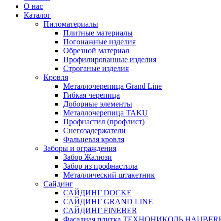
О нас
Каталог
Пиломатериалы
Плитные материалы
Погонажные изделия
Обрезной материал
Профилированные изделия
Строганые изделия
Кровля
Металлочерепица Grand Line
Гибкая черепица
Доборные элементы
Металлочерепица TAKU
Профнастил (профлист)
Снегозадержатели
Фальцевая кровля
Заборы и ограждения
Забор Жалюзи
Забор из профнастила
Металлический штакетник
Сайдинг
САЙДИНГ DOCKE
САЙДИНГ GRAND LINE
САЙДИНГ FINEBER
Фасадная плитка ТЕХНОНИКОЛЬ HAUBER