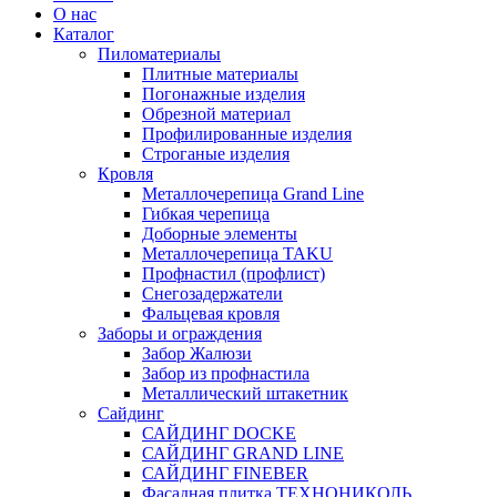
О нас
Каталог
Пиломатериалы
Плитные материалы
Погонажные изделия
Обрезной материал
Профилированные изделия
Строганые изделия
Кровля
Металлочерепица Grand Line
Гибкая черепица
Доборные элементы
Металлочерепица TAKU
Профнастил (профлист)
Снегозадержатели
Фальцевая кровля
Заборы и ограждения
Забор Жалюзи
Забор из профнастила
Металлический штакетник
Сайдинг
САЙДИНГ DOCKE
САЙДИНГ GRAND LINE
САЙДИНГ FINEBER
Фасадная плитка ТЕХНОНИКОЛЬ