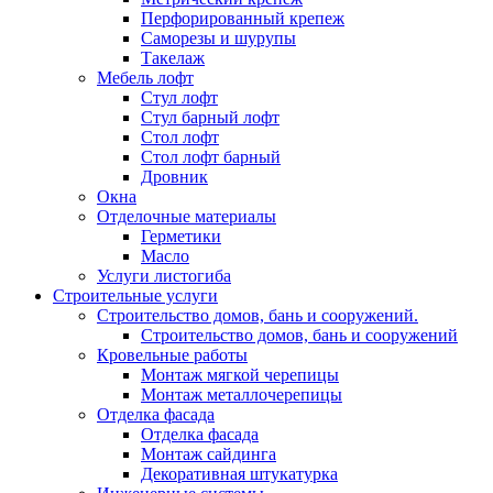
Перфорированный крепеж
Саморезы и шурупы
Такелаж
Мебель лофт
Стул лофт
Стул барный лофт
Стол лофт
Стол лофт барный
Дровник
Окна
Отделочные материалы
Герметики
Масло
Услуги листогиба
Строительные услуги
Строительство домов, бань и сооружений.
Строительство домов, бань и сооружений
Кровельные работы
Монтаж мягкой черепицы
Монтаж металлочерепицы
Отделка фасада
Отделка фасада
Монтаж сайдинга
Декоративная штукатурка