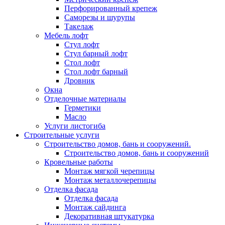
Перфорированный крепеж
Саморезы и шурупы
Такелаж
Мебель лофт
Стул лофт
Стул барный лофт
Стол лофт
Стол лофт барный
Дровник
Окна
Отделочные материалы
Герметики
Масло
Услуги листогиба
Строительные услуги
Строительство домов, бань и сооружений.
Строительство домов, бань и сооружений
Кровельные работы
Монтаж мягкой черепицы
Монтаж металлочерепицы
Отделка фасада
Отделка фасада
Монтаж сайдинга
Декоративная штукатурка