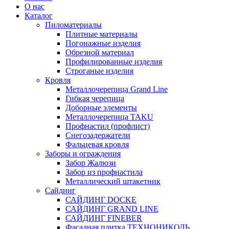
О нас
Каталог
Пиломатериалы
Плитные материалы
Погонажные изделия
Обрезной материал
Профилированные изделия
Строганые изделия
Кровля
Металлочерепица Grand Line
Гибкая черепица
Доборные элементы
Металлочерепица TAKU
Профнастил (профлист)
Снегозадержатели
Фальцевая кровля
Заборы и ограждения
Забор Жалюзи
Забор из профнастила
Металлический штакетник
Сайдинг
САЙДИНГ DOCKE
САЙДИНГ GRAND LINE
САЙДИНГ FINEBER
Фасадная плитка ТЕХНОНИКОЛЬ