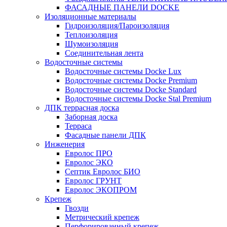
ФАСАДНЫЕ ПАНЕЛИ DOCKE
Изоляционные материалы
Гидроизоляция/Пароизоляция
Теплоизоляция
Шумоизоляция
Соединительная лента
Водосточные системы
Водосточные системы Docke Lux
Водосточные системы Docke Premium
Водосточные системы Docke Standard
Водосточные системы Docke Stal Premium
ДПК террасная доска
Заборная доска
Терраса
Фасадные панели ДПК
Инженерия
Евролос ПРО
Евролос ЭКО
Септик Евролос БИО
Евролос ГРУНТ
Евролос ЭКОПРОМ
Крепеж
Гвозди
Метрический крепеж
Перфорированный крепеж