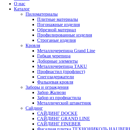
О нас
Каталог
Пиломатериалы
Плитные материалы
Погонажные изделия
Обрезной материал
Профилированные изделия
Строганые изделия
Кровля
Металлочерепица Grand Line
Гибкая черепица
Доборные элементы
Металлочерепица TAKU
Профнастил (профлист)
Снегозадержатели
Фальцевая кровля
Заборы и ограждения
Забор Жалюзи
Забор из профнастила
Металлический штакетник
Сайдинг
САЙДИНГ DOCKE
САЙДИНГ GRAND LINE
САЙДИНГ FINEBER
Фасадная плитка ТЕХНОНИКОЛЬ HAUBER