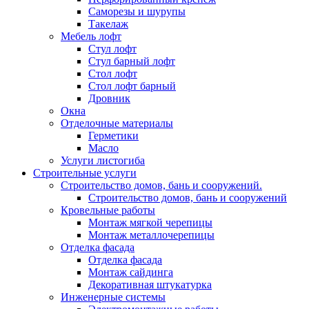
Саморезы и шурупы
Такелаж
Мебель лофт
Стул лофт
Стул барный лофт
Стол лофт
Стол лофт барный
Дровник
Окна
Отделочные материалы
Герметики
Масло
Услуги листогиба
Строительные услуги
Строительство домов, бань и сооружений.
Строительство домов, бань и сооружений
Кровельные работы
Монтаж мягкой черепицы
Монтаж металлочерепицы
Отделка фасада
Отделка фасада
Монтаж сайдинга
Декоративная штукатурка
Инженерные системы