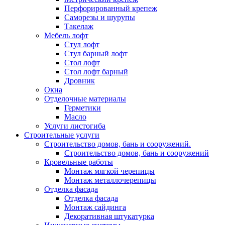
Перфорированный крепеж
Саморезы и шурупы
Такелаж
Мебель лофт
Стул лофт
Стул барный лофт
Стол лофт
Стол лофт барный
Дровник
Окна
Отделочные материалы
Герметики
Масло
Услуги листогиба
Строительные услуги
Строительство домов, бань и сооружений.
Строительство домов, бань и сооружений
Кровельные работы
Монтаж мягкой черепицы
Монтаж металлочерепицы
Отделка фасада
Отделка фасада
Монтаж сайдинга
Декоративная штукатурка