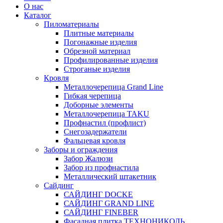
О нас
Каталог
Пиломатериалы
Плитные материалы
Погонажные изделия
Обрезной материал
Профилированные изделия
Строганые изделия
Кровля
Металлочерепица Grand Line
Гибкая черепица
Доборные элементы
Металлочерепица TAKU
Профнастил (профлист)
Снегозадержатели
Фальцевая кровля
Заборы и ограждения
Забор Жалюзи
Забор из профнастила
Металлический штакетник
Сайдинг
САЙДИНГ DOCKE
САЙДИНГ GRAND LINE
САЙДИНГ FINEBER
Фасадная плитка ТЕХНОНИКОЛЬ