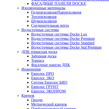
ФАСАДНЫЕ ПАНЕЛИ DOCKE
Изоляционные материалы
Гидроизоляция/Пароизоляция
Теплоизоляция
Шумоизоляция
Соединительная лента
Водосточные системы
Водосточные системы Docke Lux
Водосточные системы Docke Premium
Водосточные системы Docke Standard
Водосточные системы Docke Stal Premium
ДПК террасная доска
Заборная доска
Терраса
Фасадные панели ДПК
Инженерия
Евролос ПРО
Евролос ЭКО
Септик Евролос БИО
Евролос ГРУНТ
Евролос ЭКОПРОМ
Крепеж
Гвозди
Метрический крепеж
Перфорированный крепеж