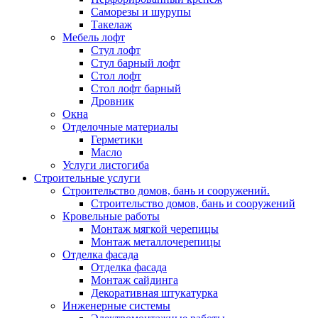
Саморезы и шурупы
Такелаж
Мебель лофт
Стул лофт
Стул барный лофт
Стол лофт
Стол лофт барный
Дровник
Окна
Отделочные материалы
Герметики
Масло
Услуги листогиба
Строительные услуги
Строительство домов, бань и сооружений.
Строительство домов, бань и сооружений
Кровельные работы
Монтаж мягкой черепицы
Монтаж металлочерепицы
Отделка фасада
Отделка фасада
Монтаж сайдинга
Декоративная штукатурка
Инженерные системы