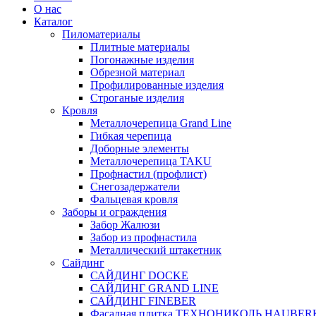
О нас
Каталог
Пиломатериалы
Плитные материалы
Погонажные изделия
Обрезной материал
Профилированные изделия
Строганые изделия
Кровля
Металлочерепица Grand Line
Гибкая черепица
Доборные элементы
Металлочерепица TAKU
Профнастил (профлист)
Снегозадержатели
Фальцевая кровля
Заборы и ограждения
Забор Жалюзи
Забор из профнастила
Металлический штакетник
Сайдинг
САЙДИНГ DOCKE
САЙДИНГ GRAND LINE
САЙДИНГ FINEBER
Фасадная плитка ТЕХНОНИКОЛЬ HAUBER