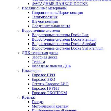
ФАСАДНЫЕ ПАНЕЛИ DOCKE
Изоляционные материалы
Гидроизоляция/Пароизоляция
Теплоизоляция
Шумоизоляция
Соединительная лента
Водосточные системы
Водосточные системы Docke Lux
Водосточные системы Docke Premium
Водосточные системы Docke Standard
Водосточные системы Docke Stal Premium
ДПК террасная доска
Заборная доска
Терраса
Фасадные панели ДПК
Инженерия
Евролос ПРО
Евролос ЭКО
Септик Евролос БИО
Евролос ГРУНТ
Евролос ЭКОПРОМ
Крепеж
Гвозди
Метрический крепеж
Перфорированный крепеж