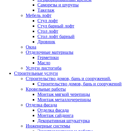
Саморезы и шурупы
Такелаж
Мебель лофт
Стул лофт
Стул барный лофт
Стол лофт
Стол лофт барный
Дровник
Окна
Отделочные материалы
Герметики
Масло
Услуги листогиба
Строительные услуги
Строительство домов, бань и сооружений.
Строительство домов, бань и сооружений
Кровельные работы
Монтаж мягкой черепицы
Монтаж металлочерепицы
Отделка фасада
Отделка фасада
Монтаж сайдинга
Декоративная штукатурка
Инженерные системы